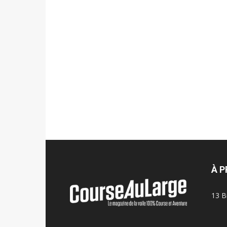
À 
13 B