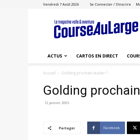
Vendredi 7 Août 2026
Se Connecter / S'inscrire
M
Course
au
Large
ACTUS
CARTOS EN DIRECT
COUR
Accueil
Golding prochain leader ?
Golding prochain
12 janvier 2005
Facebook
Partager