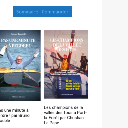
Sommaire I Commander
Les champions de la
as une minute à
vallée des fous à Port-
rdre ! par Bruno
la-Forêt par Christian
oublé
Le Pape