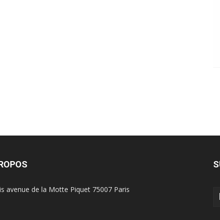
PROPOS
S
is avenue de la Motte Piquet 75007 Paris