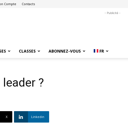
on Compte
Contacts
- Publicité -
SES
CLASSES
ABONNEZ-VOUS
FR
 leader ?
X
Linkedin