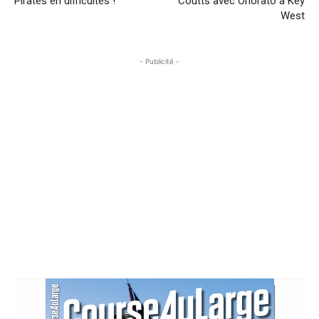
Pirates en difficultés !
Coutts avec Onorato à Key
West
- Publicité -