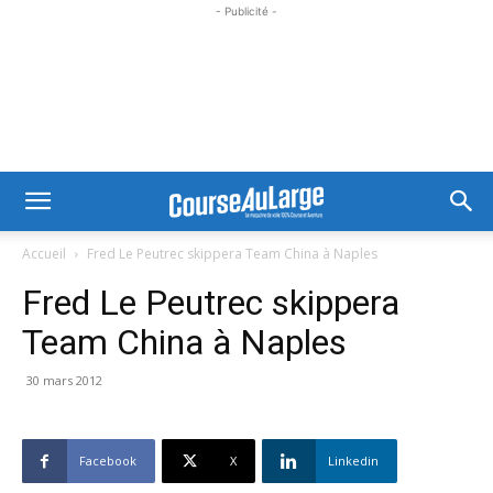
- Publicité -
Accueil
Fred Le Peutrec skippera Team China à Naples
Fred Le Peutrec skippera
Team China à Naples
30 mars 2012
Facebook
X
Linkedin