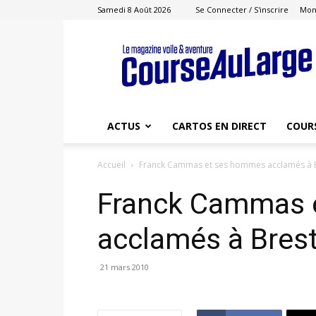
Samedi 8 Août 2026
Se Connecter / S'inscrire
Mon
Course
au
Large
ACTUS
CARTOS EN DIRECT
COUR
Accueil
Franck Cammas et ses hommes acclamés à 
Franck Cammas 
acclamés à Bres
21 mars 2010