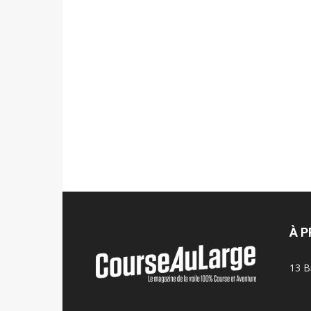
À 
13 B