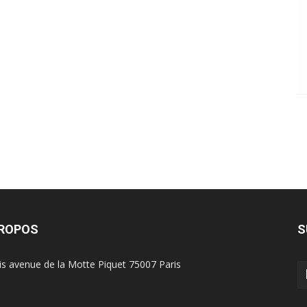
PROPOS
S
is avenue de la Motte Piquet 75007 Paris