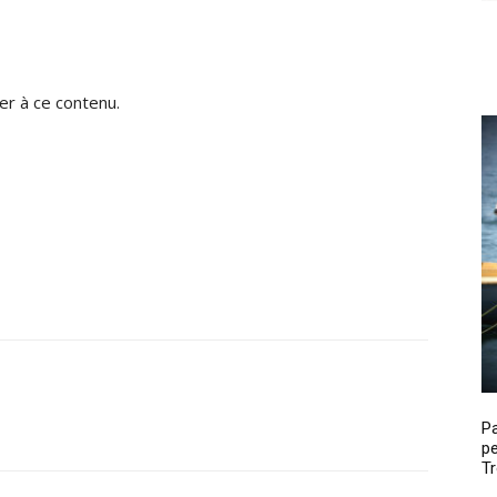
r à ce contenu.
P
pe
Tr