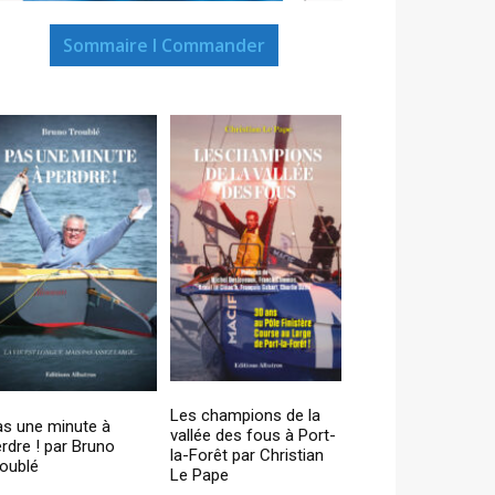
Sommaire I Commander
Les champions de la
as une minute à
vallée des fous à Port-
rdre ! par Bruno
la-Forêt par Christian
oublé
Le Pape