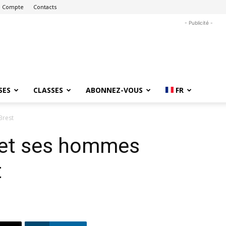
 Compte
Contacts
- Publicité -
SES
CLASSES
ABONNEZ-VOUS
FR
Brest
et ses hommes
t