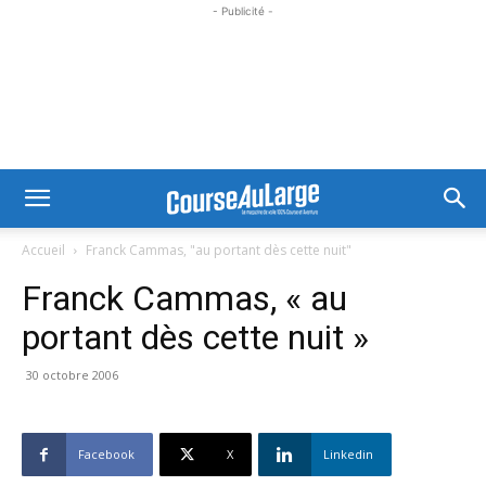
- Publicité -
Accueil
Franck Cammas, "au portant dès cette nuit"
Franck Cammas, « au
portant dès cette nuit »
30 octobre 2006
Facebook
X
Linkedin