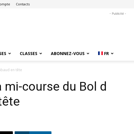
ompte
Contacts
- Publicité -
SES
CLASSES
ABONNEZ-VOUS
FR
abaud en tête
a mi-course du Bol d
tête