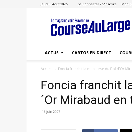
Jeudi 6 Août 2026
Se Connecter / S'inscrire
Mon C
Course
au
Large
ACTUS
CARTOS EN DIRECT
COUR
Accueil
Foncia franchit la mi-course du Bol d´Or Mir
Foncia franchit l
´Or Mirabaud en 
16 juin 2007