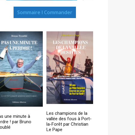
Sommaire I Commander
Les champions de la
as une minute à
vallée des fous à Port-
rdre ! par Bruno
la-Forêt par Christian
oublé
Le Pape