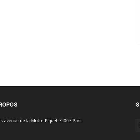
PROPOS
S
is avenue de la Motte Piquet 75007 Paris