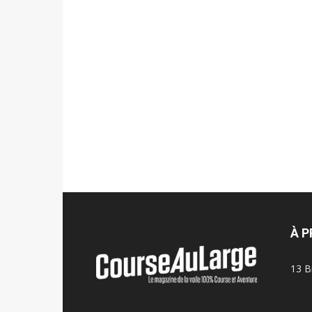
À 
13 B