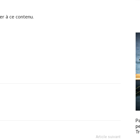
r à ce contenu.
P
pe
Tr
Article suivant