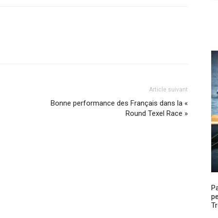
Article suivant
Bonne performance des Français dans la «
Round Texel Race »
P
pe
Tr