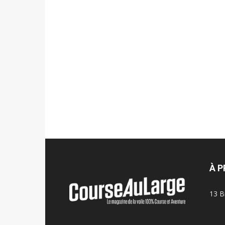
À 
13 B