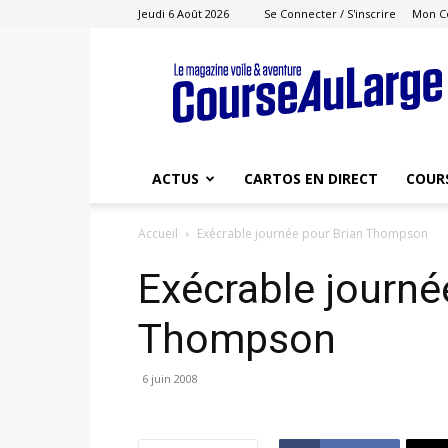
Jeudi 6 Août 2026
Se Connecter / S'inscrire
Mon C
Course
au
Large
ACTUS
CARTOS EN DIRECT
COUR
Accueil
Exécrable journée pour Brian Thompson
Exécrable journé
Thompson
6 juin 2008