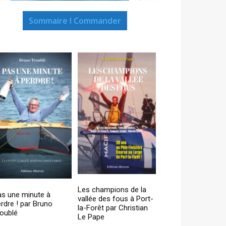
Sommaire I Commander
Les champions de la
as une minute à
vallée des fous à Port-
rdre ! par Bruno
la-Forêt par Christian
oublé
Le Pape