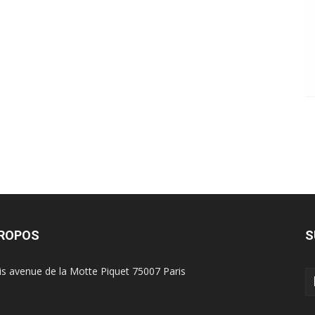
PROPOS
S
is avenue de la Motte Piquet 75007 Paris