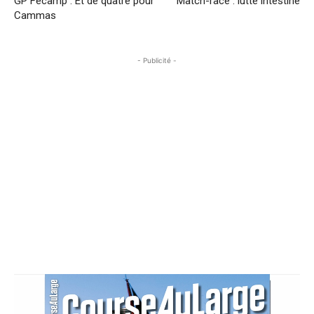
GP Fécamp : Et de quatre pour
Match-race : lutte intestine
Cammas
- Publicité -