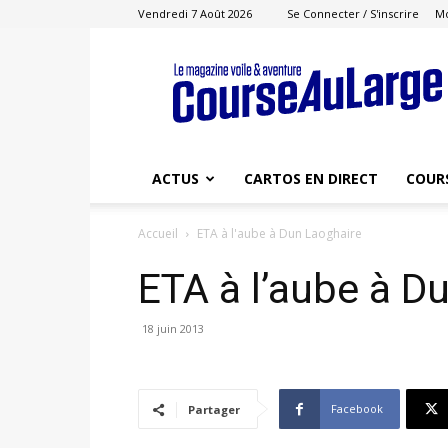
Vendredi 7 Août 2026
Se Connecter / S'inscrire
M
Course
au
Large
ACTUS
CARTOS EN DIRECT
COUR
Accueil
ETA à l'aube à Dun Laoghaire
ETA à l’aube à D
18 juin 2013
Facebook
Partager