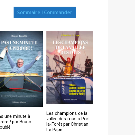
Sommaire I Commander
Les champions de la
as une minute à
vallée des fous à Port-
rdre ! par Bruno
la-Forêt par Christian
oublé
Le Pape