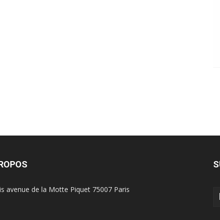
PROPOS
S
is avenue de la Motte Piquet 75007 Paris