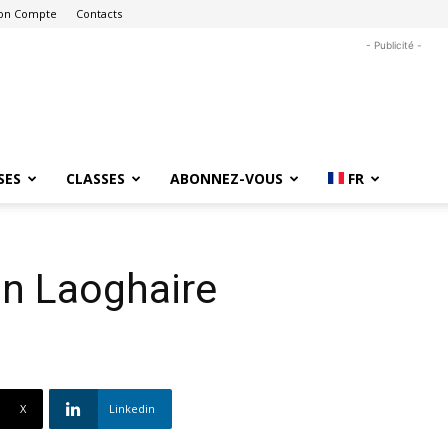
on Compte
Contacts
- Publicité -
SES
CLASSES
ABONNEZ-VOUS
FR
un Laoghaire
X
Linkedin