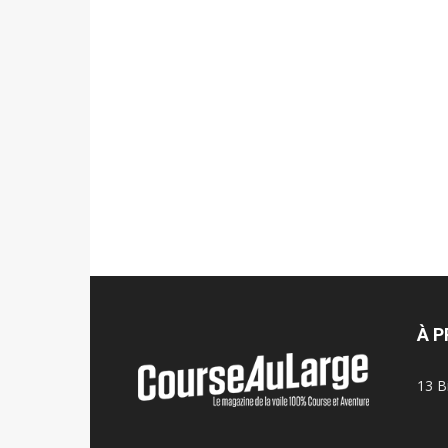
À 
13 B