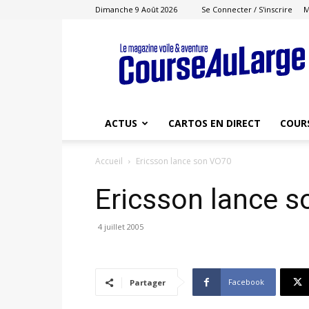
Dimanche 9 Août 2026
Se Connecter / S'inscrire
M
Course
au
Large
ACTUS
CARTOS EN DIRECT
COUR
Accueil
Ericsson lance son VO70
Ericsson lance 
4 juillet 2005
Facebook
Partager