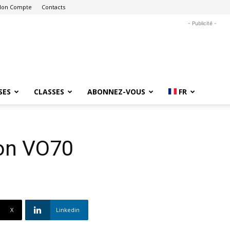
on Compte
Contacts
- Publicité -
SES
CLASSES
ABONNEZ-VOUS
FR
son VO70
X
Linkedin