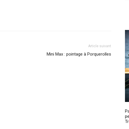
Article suivant
Mini Max : pointage à Porquerolles
P
pe
Tr