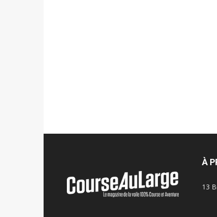
À 
13 B