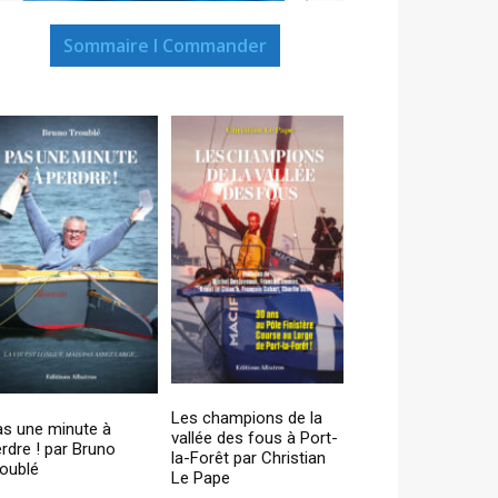
Sommaire I Commander
Les champions de la
as une minute à
vallée des fous à Port-
rdre ! par Bruno
la-Forêt par Christian
oublé
Le Pape