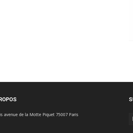
PROPOS
S
is avenue de la Motte Piquet 75007 Paris