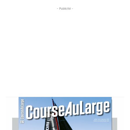
- Publicité -