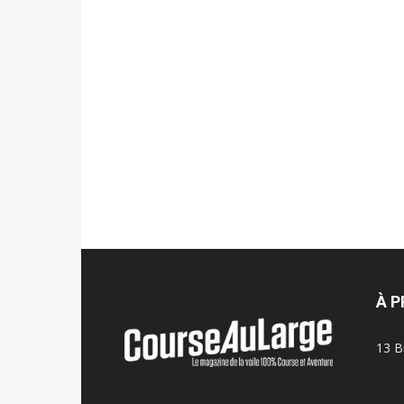
À 
13 B