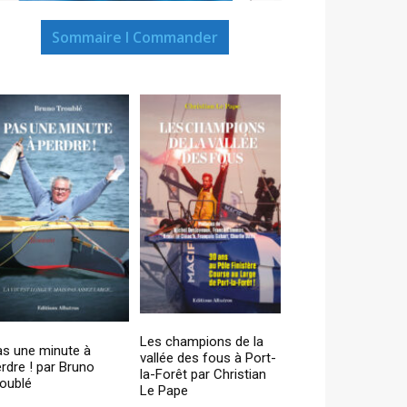
Sommaire I Commander
Les champions de la
as une minute à
vallée des fous à Port-
rdre ! par Bruno
la-Forêt par Christian
oublé
Le Pape