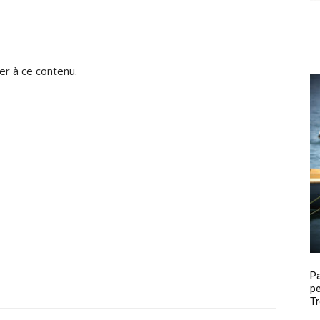
r à ce contenu.
P
pe
Tr