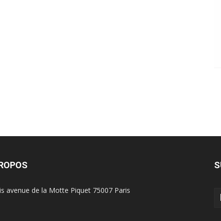
PROPOS
S
is avenue de la Motte Piquet 75007 Paris