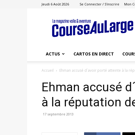
Jeudi 6 Août 2026
Se Connecter / S'inscrire
Mon C
Course
au
Large
ACTUS
CARTOS EN DIRECT
COUR
Accueil
Ehman accusé d´avoir porté atteinte à la ré
Ehman accusé d´a
à la réputation d
17 septembre 2013