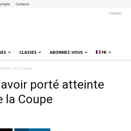
ompte
Contacts
- Publicité -
SES
CLASSES
ABONNEZ-VOUS
FR
putation de la Coupe
voir porté atteinte
e la Coupe