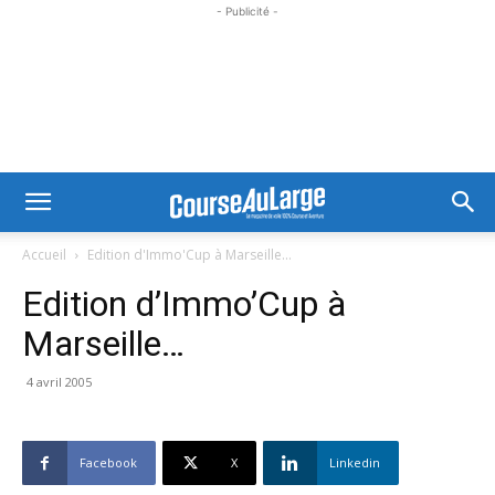
- Publicité -
Accueil
Edition d'Immo'Cup à Marseille...
Edition d’Immo’Cup à
Marseille…
4 avril 2005
Facebook
X
Linkedin