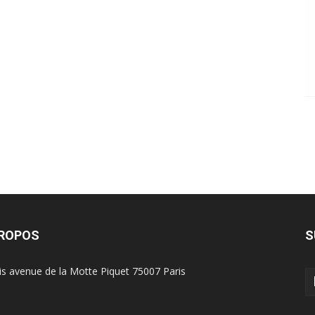
PROPOS
S
is avenue de la Motte Piquet 75007 Paris