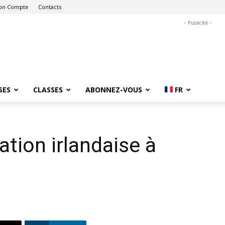
on Compte
Contacts
- Publicité -
SES
CLASSES
ABONNEZ-VOUS
FR
tion irlandaise à