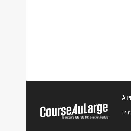
À 
13 B