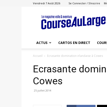
Vendredi 7 Août 2026
Se Connecter / S'inscrire
M
Course
au
Large
ACTUS
CARTOS EN DIRECT
COUR
Accueil
Ecrasante domination irlandaise à Cowes
Ecrasante domina
Cowes
25 juillet 2014