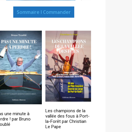
Sommaire I Commander
Les champions de la
as une minute à
vallée des fous à Port-
rdre ! par Bruno
la-Forêt par Christian
oublé
Le Pape