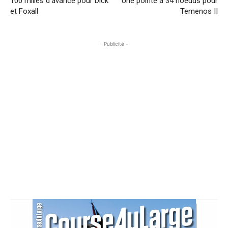
100 milles d’avance pour Dick
Une pointe à 34 noeuds pour
et Foxall
Temenos II
- Publicité -