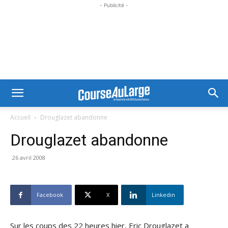
- Publicité -
Accueil
Drouglazet abandonne
Drouglazet abandonne
26 avril 2008
Facebook
X
Linkedin
Sur les coups des 22 heures hier, Eric Drouglazet a