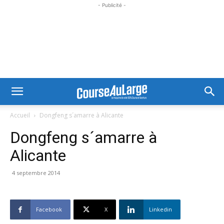
- Publicité -
Accueil
Dongfeng s´amarre à Alicante
Dongfeng s´amarre à
Alicante
4 septembre 2014
Facebook
X
Linkedin