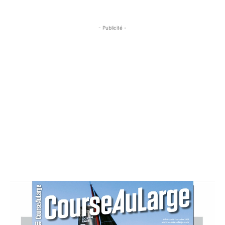
- Publicité -