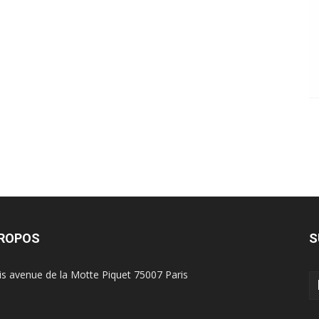
PROPOS
S
is avenue de la Motte Piquet 75007 Paris