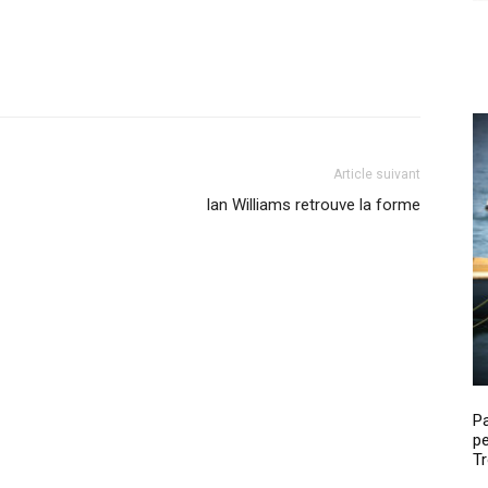
Article suivant
Ian Williams retrouve la forme
P
pe
Tr