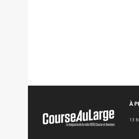
À 
13 B