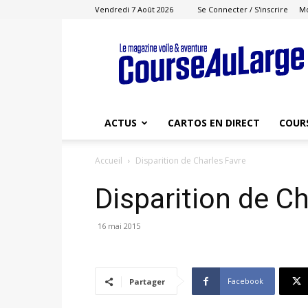
Vendredi 7 Août 2026
Se Connecter / S'inscrire
M
Course
au
Large
ACTUS
CARTOS EN DIRECT
COUR
Accueil
Disparition de Charles Favre
Disparition de Ch
16 mai 2015
Facebook
Partager