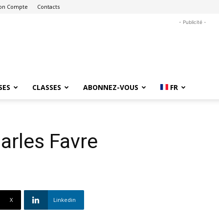
on Compte
Contacts
- Publicité -
SES
CLASSES
ABONNEZ-VOUS
FR
arles Favre
X
Linkedin