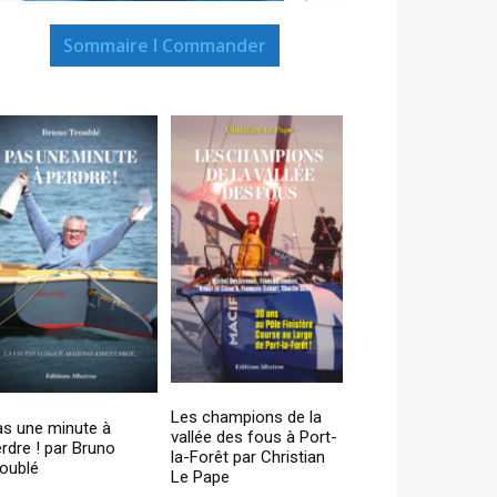
Sommaire I Commander
Les champions de la
as une minute à
vallée des fous à Port-
rdre ! par Bruno
la-Forêt par Christian
oublé
Le Pape