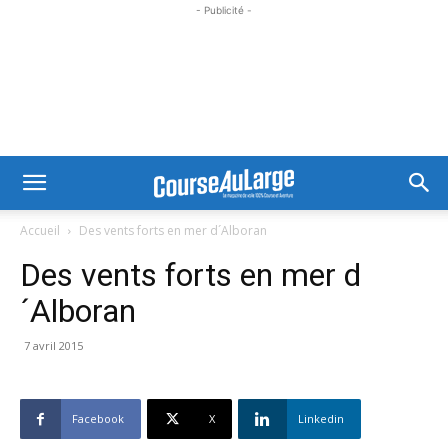
- Publicité -
Accueil
Des vents forts en mer d´Alboran
Des vents forts en mer d
´Alboran
7 avril 2015
Facebook
X
Linkedin