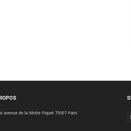
PROPOS
S
is avenue de la Motte Piquet 75007 Paris