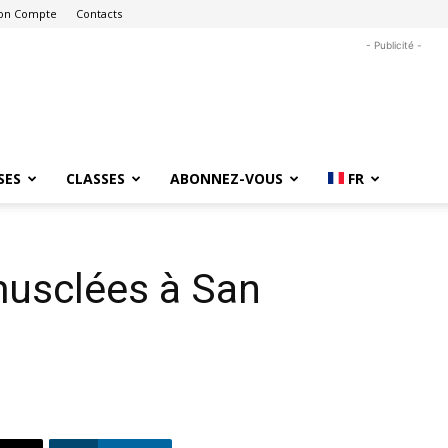
on Compte
Contacts
- Publicité -
SES
CLASSES
ABONNEZ-VOUS
FR
musclées à San