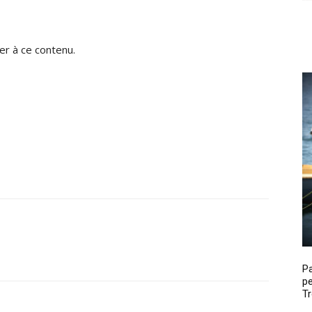
r à ce contenu.
P
pe
Tr