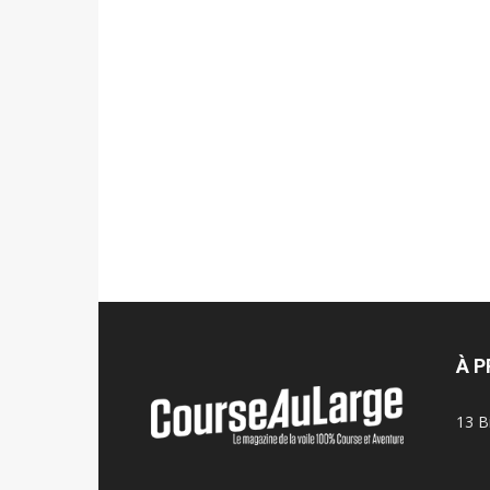
À 
13 B