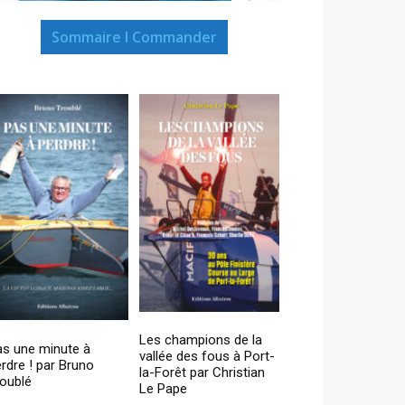
Sommaire I Commander
Les champions de la
as une minute à
vallée des fous à Port-
rdre ! par Bruno
la-Forêt par Christian
oublé
Le Pape