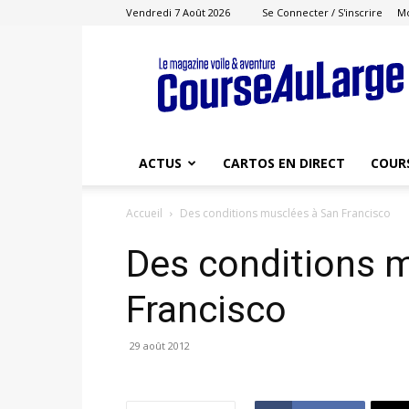
Vendredi 7 Août 2026
Se Connecter / S'inscrire
M
Course
au
Large
ACTUS
CARTOS EN DIRECT
COUR
Accueil
Des conditions musclées à San Francisco
Des conditions 
Francisco
29 août 2012