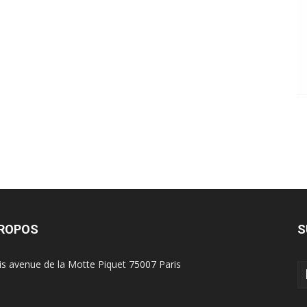
PROPOS
S
is avenue de la Motte Piquet 75007 Paris