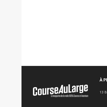
À 
13 B