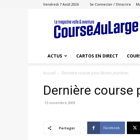
Vendredi 7 Août 2026
Se Connecter / S'inscrire
M
Course
au
Large
ACTUS
CARTOS EN DIRECT
COUR
Accueil
Dernière course pour Bruno Jourdren
Dernière course 
15 novembre 2009
Facebook
Partager