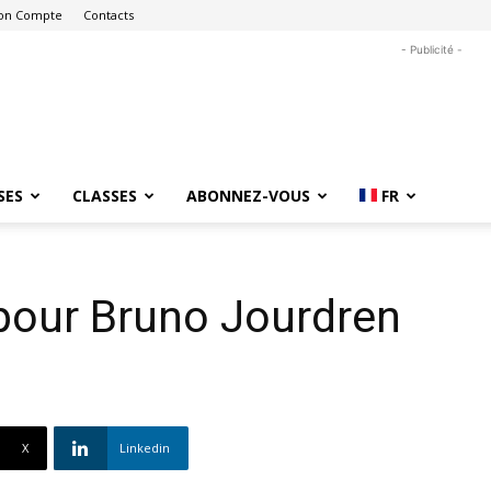
on Compte
Contacts
- Publicité -
SES
CLASSES
ABONNEZ-VOUS
FR
pour Bruno Jourdren
X
Linkedin