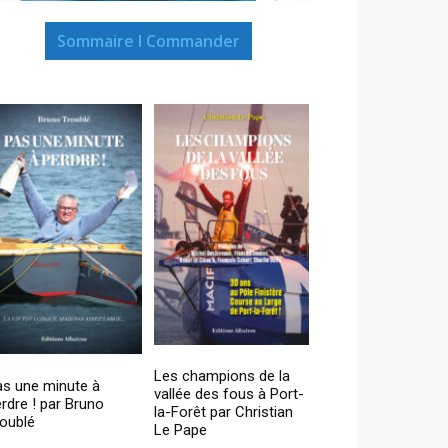
Sommaire I Commander
Les champions de la
as une minute à
vallée des fous à Port-
rdre ! par Bruno
la-Forêt par Christian
oublé
Le Pape