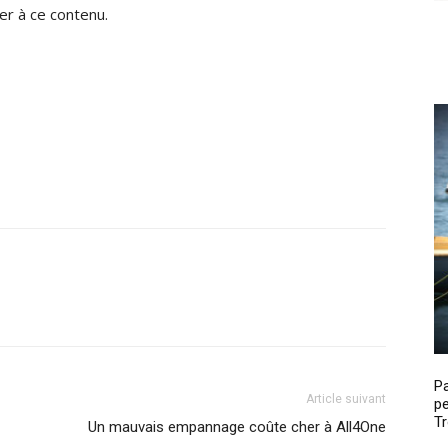
r à ce contenu.
P
Article suivant
pe
Tr
Un mauvais empannage coûte cher à All4One