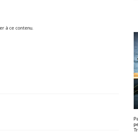
r à ce contenu.
P
pe
Tr