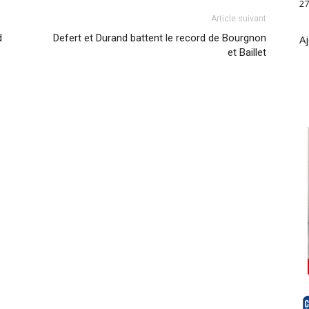
27
Article suivant
d
Defert et Durand battent le record de Bourgnon
Aj
et Baillet