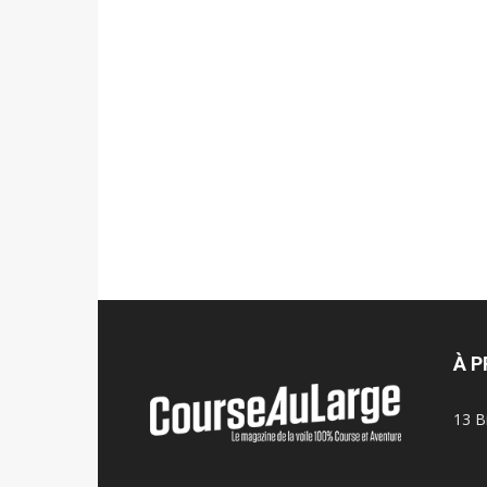
À 
13 B