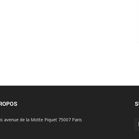
PROPOS
S
is avenue de la Motte Piquet 75007 Paris