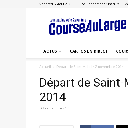
Vendredi 7 Août 2026
Se Connecter / S'inscrire
M
Course
au
Large
ACTUS
CARTOS EN DIRECT
COUR
Accueil
Départ de Saint-Malo le 2 novembre 2014
Départ de Saint-
2014
27 septembre 2013