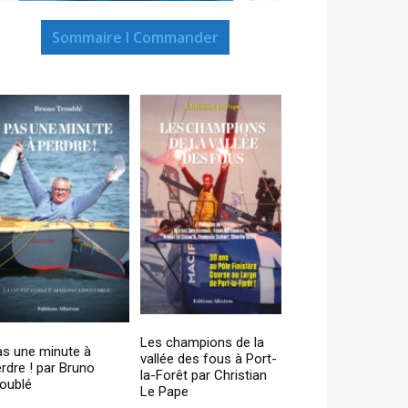
Sommaire I Commander
Les champions de la
as une minute à
vallée des fous à Port-
rdre ! par Bruno
la-Forêt par Christian
oublé
Le Pape