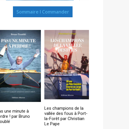
Sommaire I Commander
Les champions de la
as une minute à
vallée des fous à Port-
rdre ! par Bruno
la-Forêt par Christian
oublé
Le Pape