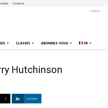
ompte
Contacts
- Publicité -
SES
CLASSES
ABONNEZ-VOUS
FR
rry Hutchinson
X
Linkedin