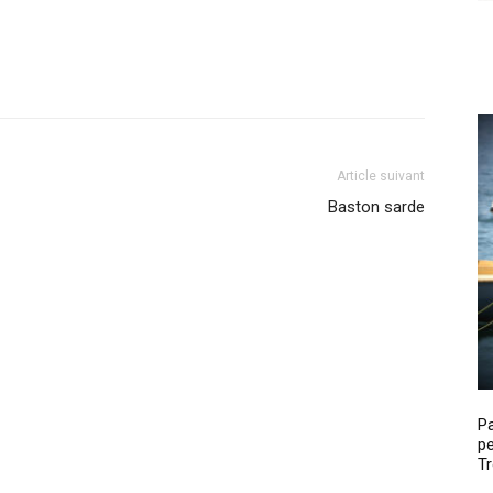
Article suivant
Baston sarde
P
pe
Tr