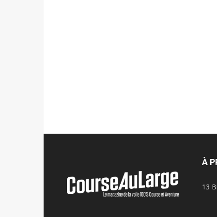
À 
13 B