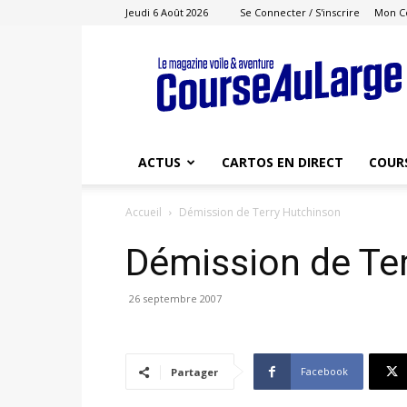
Jeudi 6 Août 2026
Se Connecter / S'inscrire
Mon C
Course
au
Large
ACTUS
CARTOS EN DIRECT
COUR
Accueil
Démission de Terry Hutchinson
Démission de Te
26 septembre 2007
Facebook
Partager