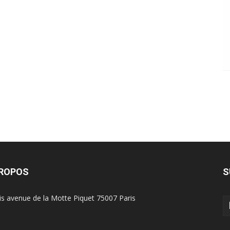
PROPOS
S
is avenue de la Motte Piquet 75007 Paris