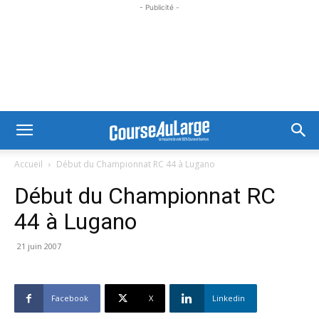
- Publicité -
Accueil
Début du Championnat RC 44 à Lugano
Début du Championnat RC
44 à Lugano
21 juin 2007
Facebook
X
Linkedin