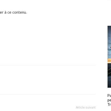
r à ce contenu.
P
pe
Tr
Article suivant