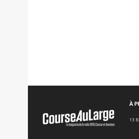
À 
13 B