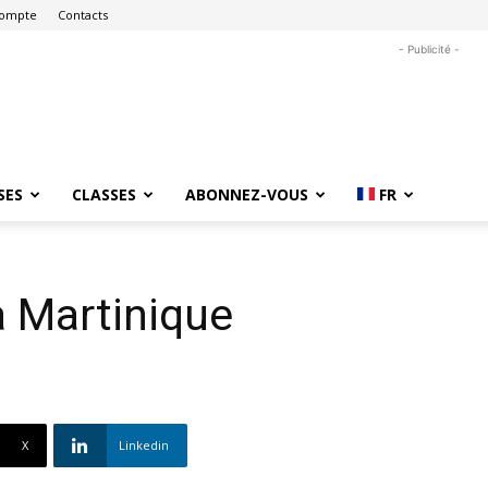
ompte
Contacts
- Publicité -
SES
CLASSES
ABONNEZ-VOUS
FR
a Martinique
X
Linkedin