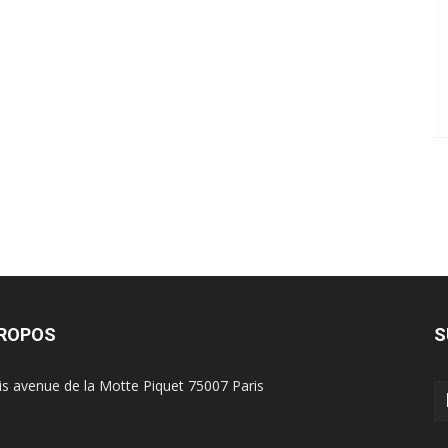
PROPOS
S
is avenue de la Motte Piquet 75007 Paris