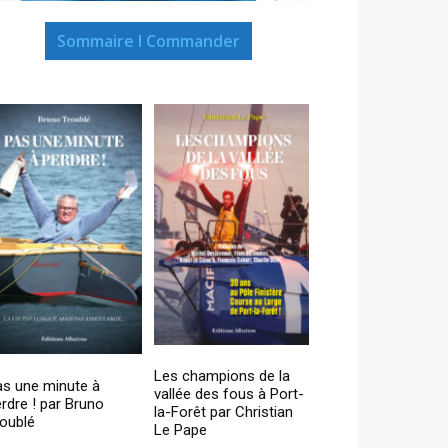
Sommaire I Commander
Les champions de la
as une minute à
vallée des fous à Port-
rdre ! par Bruno
la-Forêt par Christian
oublé
Le Pape