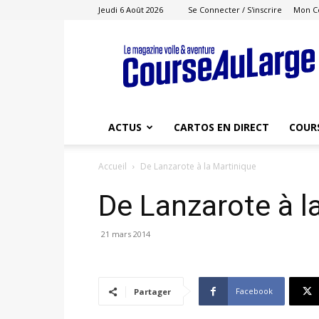
Jeudi 6 Août 2026
Se Connecter / S'inscrire
Mon C
Course
au
Large
ACTUS
CARTOS EN DIRECT
COUR
Accueil
De Lanzarote à la Martinique
De Lanzarote à l
21 mars 2014
Facebook
Partager