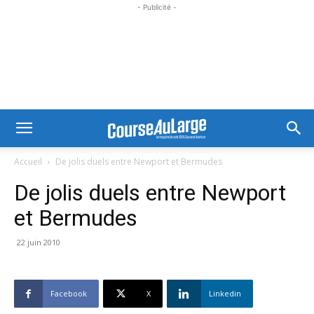
- Publicité -
Accueil
De jolis duels entre Newport et Bermudes
De jolis duels entre Newport
et Bermudes
22 juin 2010
Facebook
X
Linkedin