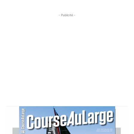
- Publicité -