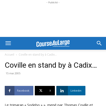
- Publicité -
Accueil
Coville en stand by à Cadix...
Coville en stand by à Cadix…
15 mai 2005
Facebook
X
Linkedin
Le trimaran « Sodebo » », mené par Thomas Coville et