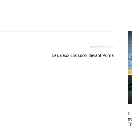
Article suivant
Les deux Ericsson devant Puma
P
pe
Tr