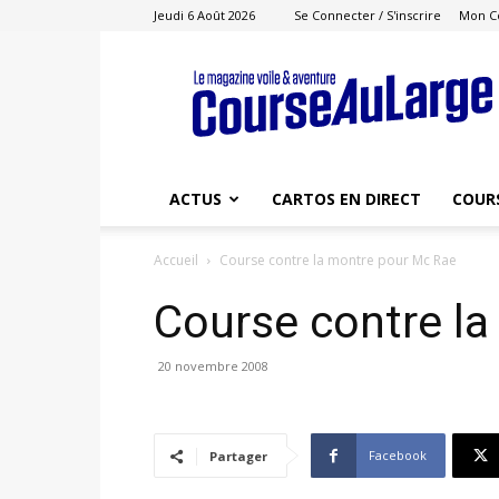
Jeudi 6 Août 2026
Se Connecter / S'inscrire
Mon C
Course
au
Large
ACTUS
CARTOS EN DIRECT
COUR
Accueil
Course contre la montre pour Mc Rae
Course contre l
20 novembre 2008
Facebook
Partager