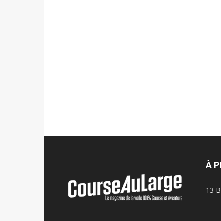
À 
13 B