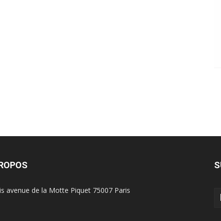
PROPOS
S
is avenue de la Motte Piquet 75007 Paris