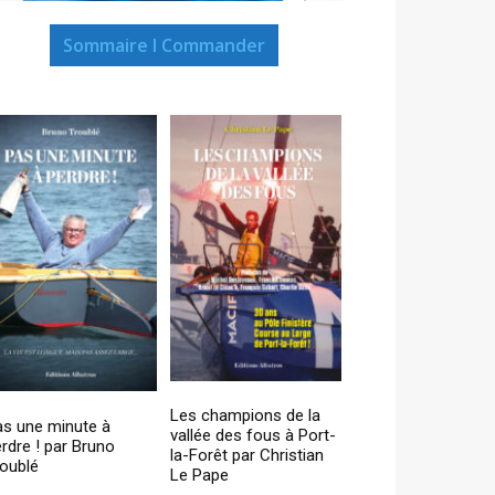
Sommaire I Commander
Les champions de la
as une minute à
vallée des fous à Port-
rdre ! par Bruno
la-Forêt par Christian
oublé
Le Pape