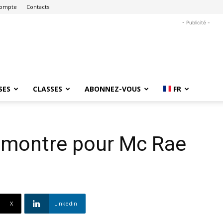
ompte
Contacts
- Publicité -
SES
CLASSES
ABONNEZ-VOUS
FR
a montre pour Mc Rae
X
Linkedin