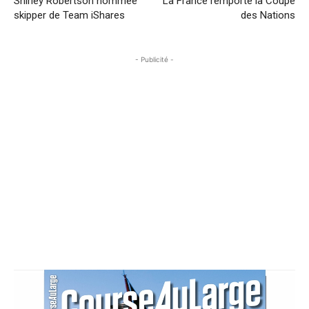
Shirley Robertson nommée
La France remporte la Coupe
skipper de Team iShares
des Nations
- Publicité -