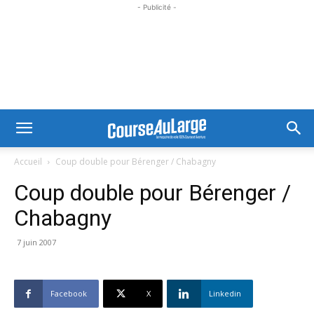
- Publicité -
Accueil
Coup double pour Bérenger / Chabagny
Coup double pour Bérenger /
Chabagny
7 juin 2007
Facebook
X
Linkedin