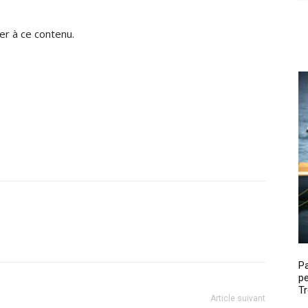
r à ce contenu.
P
pe
Tr
Article suivant