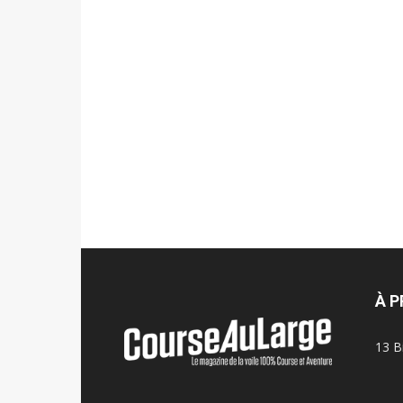
À 
13 B