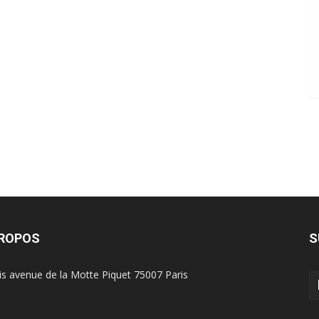
PROPOS
S
is avenue de la Motte Piquet 75007 Paris