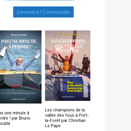
Sommaire I Commander
Les champions de la
as une minute à
vallée des fous à Port-
rdre ! par Bruno
la-Forêt par Christian
oublé
Le Pape