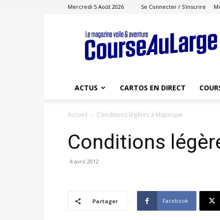
Mercredi 5 Août 2026
Se Connecter / S'inscrire
M
Course
au
Large
ACTUS
CARTOS EN DIRECT
COUR
Accueil
Conditions légères à Majorque
Conditions légèr
4 avril 2012
Facebook
Partager