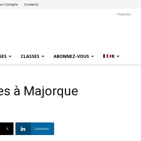
on Compte
Contacts
- Publicité -
SES
CLASSES
ABONNEZ-VOUS
FR
es à Majorque
X
Linkedin