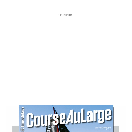
- Publicité -