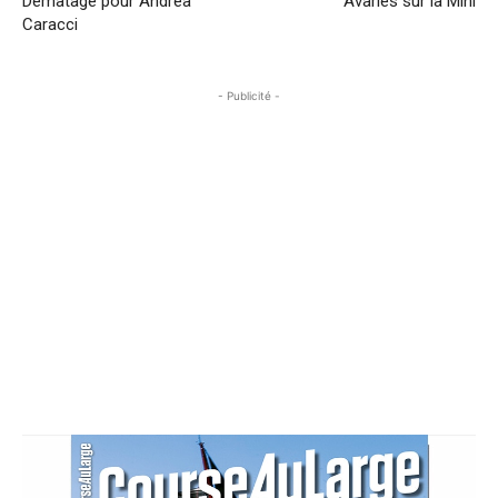
Démâtage pour Andrea
Avaries sur la Mini
Caracci
- Publicité -