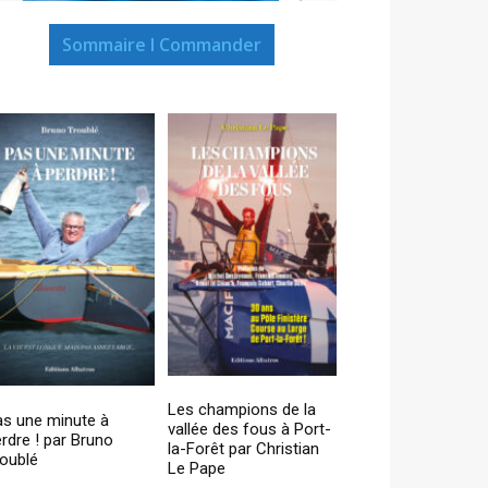
Sommaire I Commander
Les champions de la
as une minute à
vallée des fous à Port-
rdre ! par Bruno
la-Forêt par Christian
oublé
Le Pape