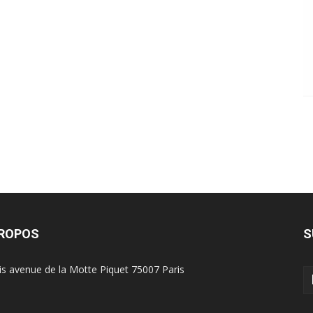
PROPOS
S
is avenue de la Motte Piquet 75007 Paris