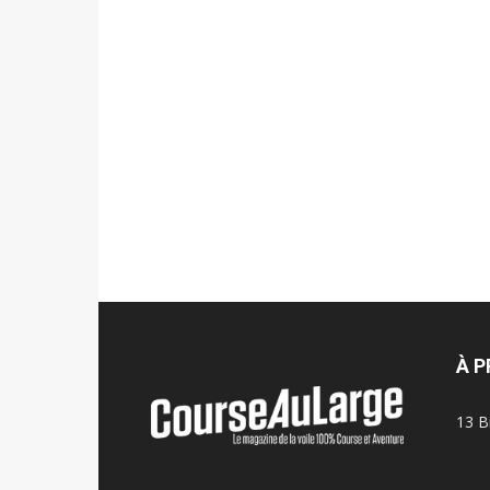
À 
13 B