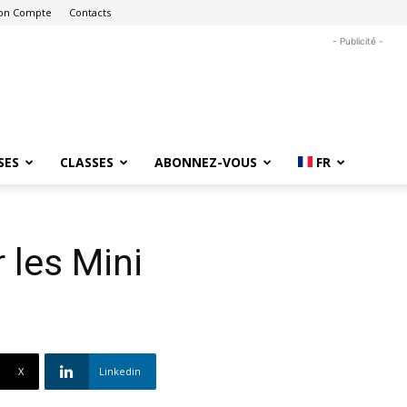
on Compte
Contacts
- Publicité -
SES
CLASSES
ABONNEZ-VOUS
FR
r les Mini
X
Linkedin