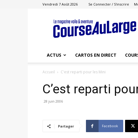
Vendredi 7 Août 2026
Se Connecter / S'inscrire
M
Course
au
Large
ACTUS
CARTOS EN DIRECT
COUR
Accueil
C'est reparti pour les Mini
C’est reparti pou
28 juin 2006
Facebook
Partager