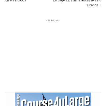
Karen à bloc !
Le Cap-Vert dans les étraves d
´Orange II
- Publicité -