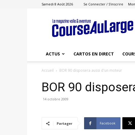
Samedi 8 Août 2026
Se Connecter / S'inscrire
Mon
Course
au
Large
ACTUS
CARTOS EN DIRECT
COUR
Accueil
BOR 90 disposera aussi d'un moteur
BOR 90 disposer
14 octobre 2009
Facebook
Partager