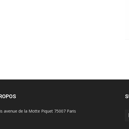
PROPOS
S
is avenue de la Motte Piquet 75007 Paris