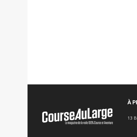
À 
13 B