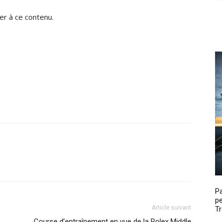
r à ce contenu.
P
pe
Article suivant
Tr
Course d’entraînement en vue de la Rolex Middle