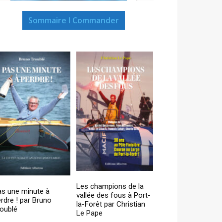
Sommaire I Commander
Les champions de la
as une minute à
vallée des fous à Port-
rdre ! par Bruno
la-Forêt par Christian
oublé
Le Pape