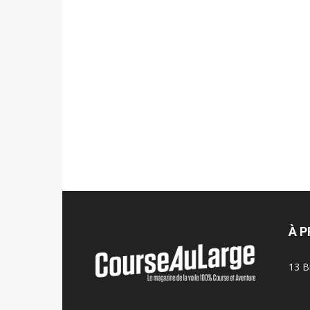
À 
13 B