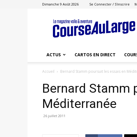
Dimanche 9 Août 2026
Se Connecter / S'inscrire
M
Course
au
Large
ACTUS
CARTOS EN DIRECT
COUR
Accueil
Bernard Stamm poursuit les essais en Médi
Bernard Stamm po
Méditerranée
26 juillet 2011