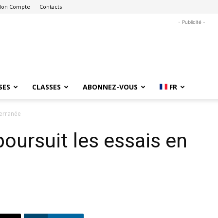
on Compte
Contacts
- Publicité -
SES
CLASSES
ABONNEZ-VOUS
FR
terranée
ursuit les essais en