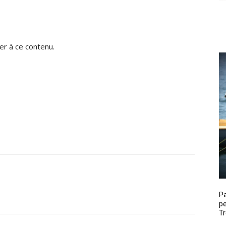
r à ce contenu.
P
pe
Tr