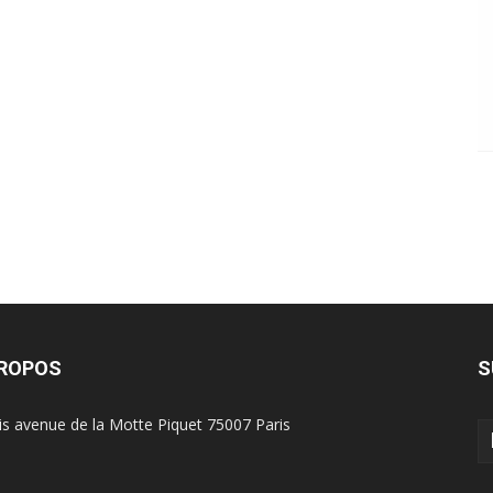
PROPOS
S
is avenue de la Motte Piquet 75007 Paris