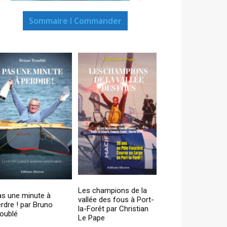
Sommaire I Commander
Les champions de la
as une minute à
vallée des fous à Port-
rdre ! par Bruno
la-Forêt par Christian
oublé
Le Pape