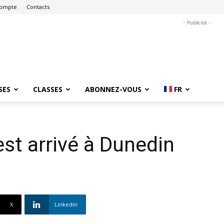
ompte
Contacts
- Publicité -
SES
CLASSES
ABONNEZ-VOUS
FR
st arrivé à Dunedin
X
Linkedin