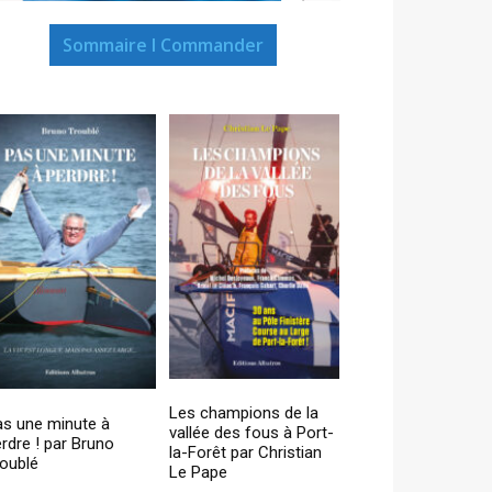
Sommaire I Commander
Les champions de la
as une minute à
vallée des fous à Port-
rdre ! par Bruno
la-Forêt par Christian
oublé
Le Pape