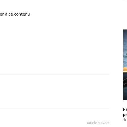
r à ce contenu.
P
pe
Tr
Article suivant