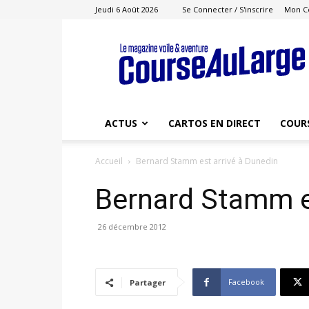
Jeudi 6 Août 2026
Se Connecter / S'inscrire
Mon C
Course
au
Large
ACTUS
CARTOS EN DIRECT
COUR
Accueil
Bernard Stamm est arrivé à Dunedin
Bernard Stamm e
26 décembre 2012
Facebook
Partager