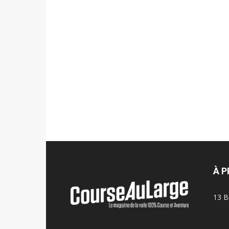
À 
13 B