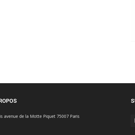
PROPOS
S
is avenue de la Motte Piquet 75007 Paris