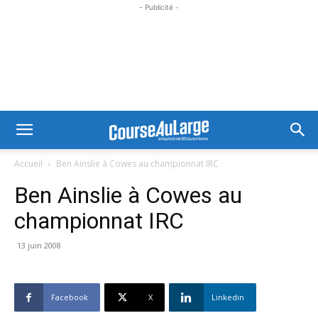
- Publicité -
Accueil
Ben Ainslie à Cowes au championnat IRC
Ben Ainslie à Cowes au
championnat IRC
13 juin 2008
Facebook
X
Linkedin