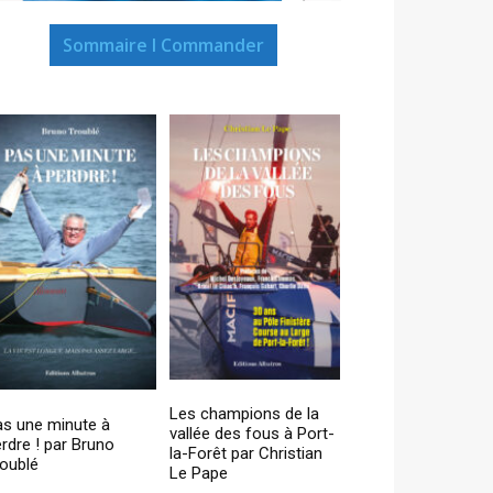
Sommaire I Commander
Les champions de la
as une minute à
vallée des fous à Port-
rdre ! par Bruno
la-Forêt par Christian
oublé
Le Pape