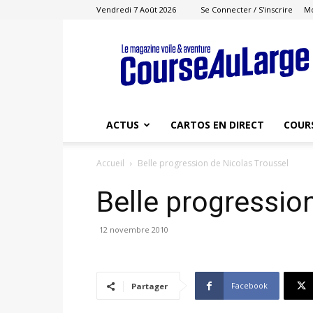
Vendredi 7 Août 2026
Se Connecter / S'inscrire
M
Course
au
Large
ACTUS
CARTOS EN DIRECT
COUR
Accueil
Belle progression de Nicolas Troussel
Belle progressio
12 novembre 2010
Facebook
Partager