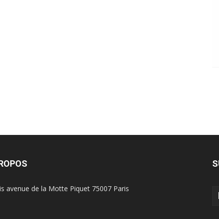
PROPOS
S
is avenue de la Motte Piquet 75007 Paris