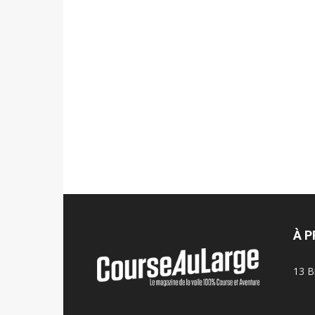
À 
13 B