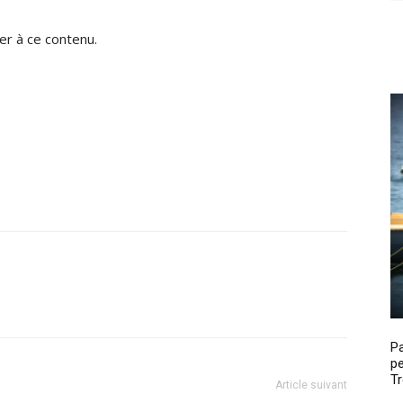
r à ce contenu.
P
pe
Tr
Article suivant