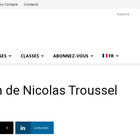
on Compte
Contacts
- Publicité -
SES
CLASSES
ABONNEZ-VOUS
FR
n de Nicolas Troussel
X
Linkedin