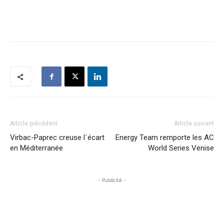
Article précédent
Article suivant
Virbac-Paprec creuse l´écart
Energy Team remporte les AC
en Méditerranée
World Series Venise
- Publicité -