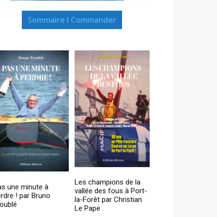
Sommaire I Commander
Les champions de la
as une minute à
vallée des fous à Port-
rdre ! par Bruno
la-Forêt par Christian
oublé
Le Pape