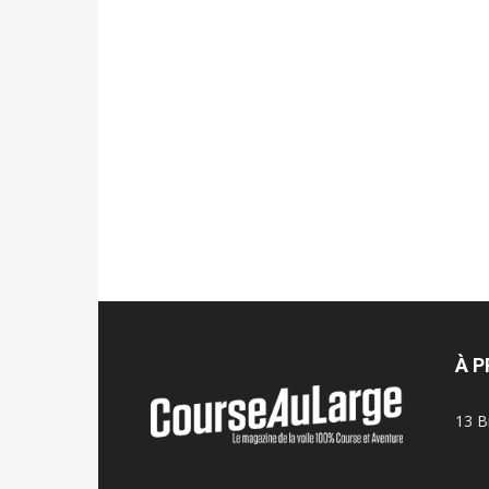
À 
13 B