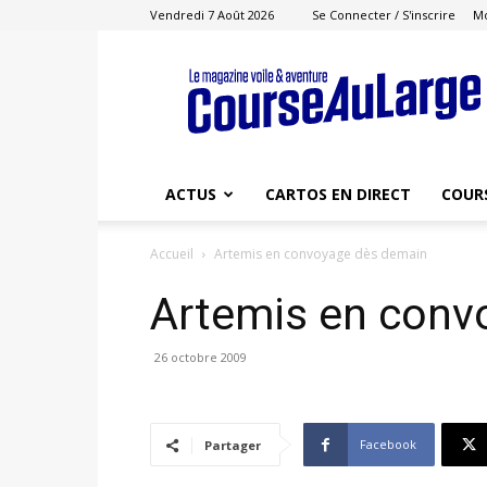
Vendredi 7 Août 2026
Se Connecter / S'inscrire
M
Course
au
Large
ACTUS
CARTOS EN DIRECT
COUR
Accueil
Artemis en convoyage dès demain
Artemis en conv
26 octobre 2009
Facebook
Partager