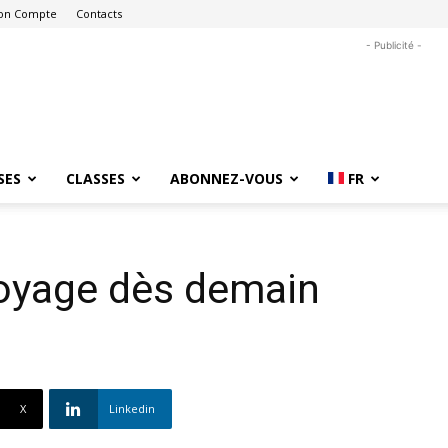
on Compte
Contacts
- Publicité -
SES
CLASSES
ABONNEZ-VOUS
FR
oyage dès demain
X
Linkedin