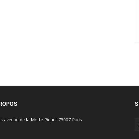
PROPOS
S
is avenue de la Motte Piquet 75007 Paris