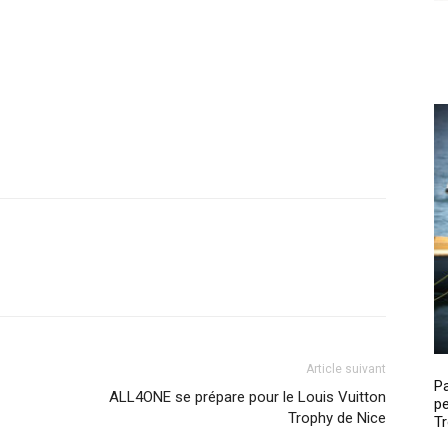
Article suivant
P
ALL4ONE se prépare pour le Louis Vuitton
pe
Trophy de Nice
Tr