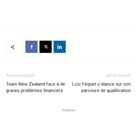
Article précédent
Article suivant
Team New Zealand face à de
Loïc Féquet s´élance sur son
graves problèmes financiers
parcours de qualification
- Publicité -