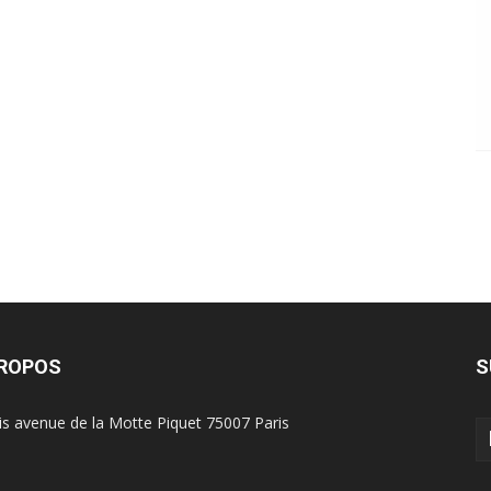
PROPOS
S
is avenue de la Motte Piquet 75007 Paris