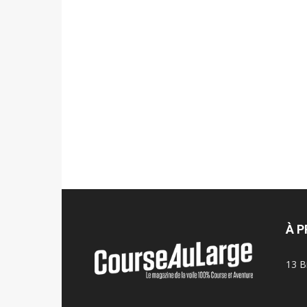
À 
13 B