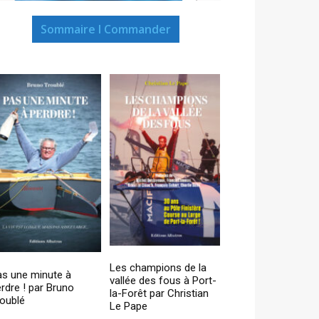
Sommaire I Commander
Les champions de la
as une minute à
vallée des fous à Port-
rdre ! par Bruno
la-Forêt par Christian
oublé
Le Pape