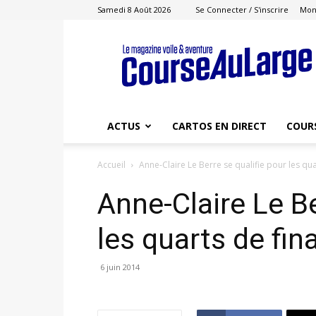
Samedi 8 Août 2026
Se Connecter / S'inscrire
Mon
Course
au
Large
ACTUS
CARTOS EN DIRECT
COUR
Accueil
Anne-Claire Le Berre se qualifie pour les qua
Anne-Claire Le Be
les quarts de fin
6 juin 2014