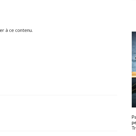
r à ce contenu.
P
pe
Tr