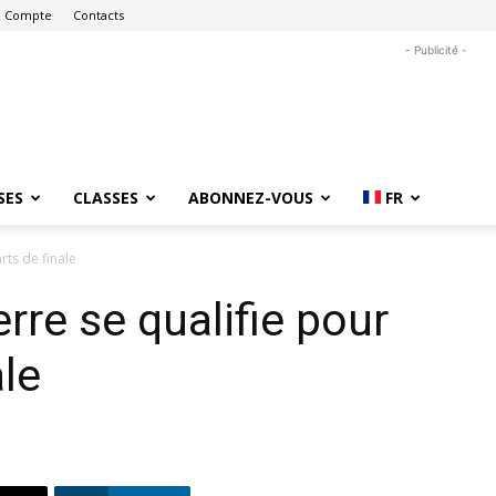
 Compte
Contacts
- Publicité -
SES
CLASSES
ABONNEZ-VOUS
FR
rts de finale
rre se qualifie pour
ale