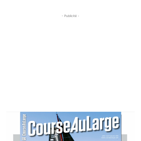
- Publicité -