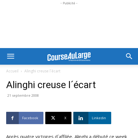
- Publicité -
Accueil
Alinghi creuse l´écart
Alinghi creuse l´écart
21 septembre 2008
Facebook
X
Linkedin
Après quatre victoires d´affilée, Alinghi a débuté ce week