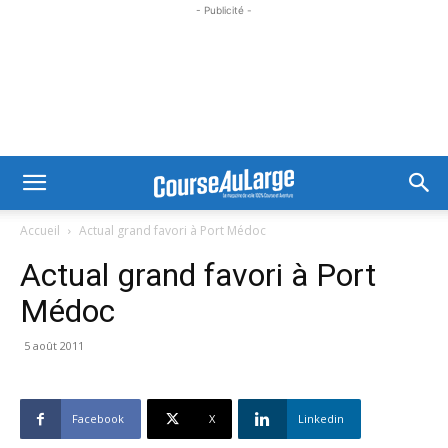
- Publicité -
Accueil
Actual grand favori à Port Médoc
Actual grand favori à Port
Médoc
5 août 2011
Facebook
X
Linkedin