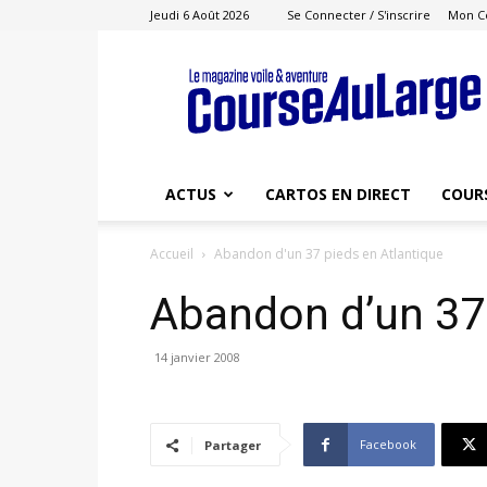
Jeudi 6 Août 2026
Se Connecter / S'inscrire
Mon C
Course
au
Large
ACTUS
CARTOS EN DIRECT
COUR
Accueil
Abandon d'un 37 pieds en Atlantique
Abandon d’un 37 
14 janvier 2008
Facebook
Partager