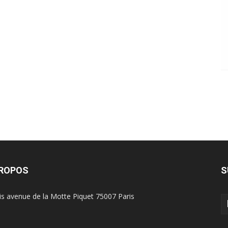
PROPOS
S
is avenue de la Motte Piquet 75007 Paris