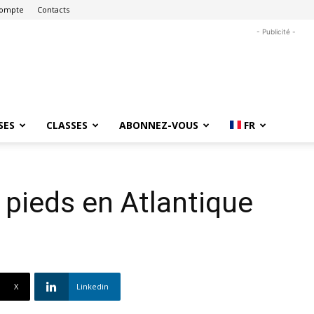
ompte
Contacts
- Publicité -
SES
CLASSES
ABONNEZ-VOUS
FR
pieds en Atlantique
X
Linkedin