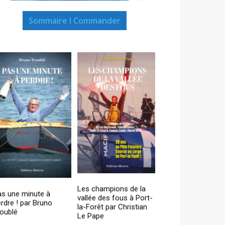
Sommaire I Commander
Les champions de la
as une minute à
vallée des fous à Port-
rdre ! par Bruno
la-Forêt par Christian
oublé
Le Pape