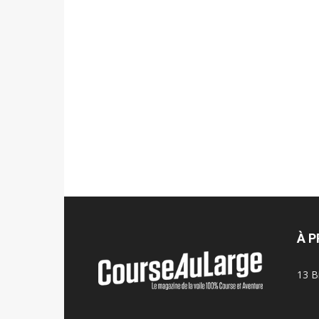
À 
13 B