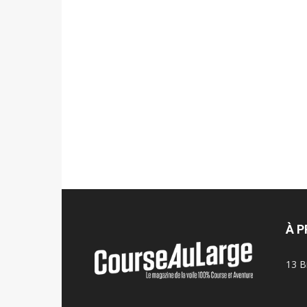
À 
13 B