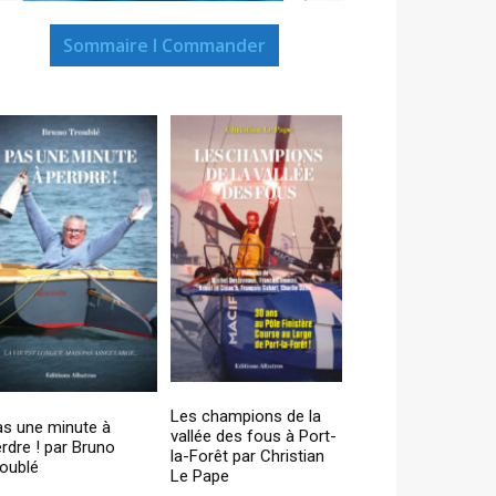
Sommaire I Commander
Les champions de la
as une minute à
vallée des fous à Port-
rdre ! par Bruno
la-Forêt par Christian
oublé
Le Pape