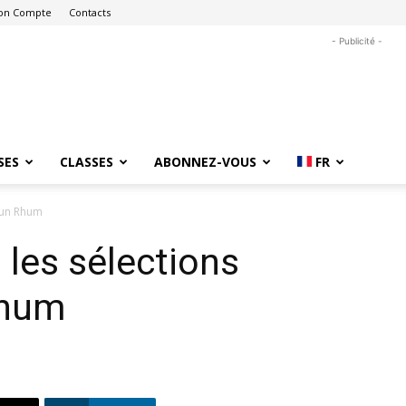
on Compte
Contacts
- Publicité -
SES
CLASSES
ABONNEZ-VOUS
FR
r un Rhum
 les sélections
Rhum