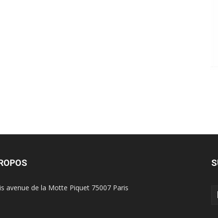
PROPOS
S
is avenue de la Motte Piquet 75007 Paris