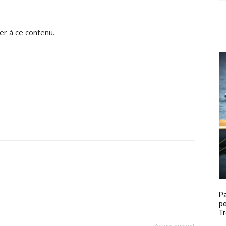
r à ce contenu.
P
pe
Tr