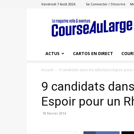
Vendredi 7 Août 2026
Se Connecter / S'inscrire
M
Course
au
Large
ACTUS
CARTOS EN DIRECT
COUR
Accueil
9 candidats dans les sélections Espoir pou
9 candidats dans
Espoir pour un 
18 février 2014